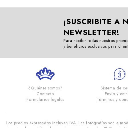
¡SUSCRIBITE A 
NEWSLETTER!
Para recibir todas nuestras prom
y beneficios exclusivos para clien
¿Quiénes somos?
Sistema de c
Contacto
Envío y ent
Formularios legales
Términos y cond
Los precios expresados incluyen IVA. Las fotografías son a modo