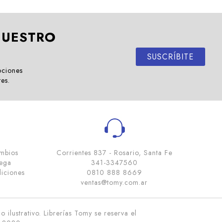
NUESTRO
SUSCRÍBITE
ociones
tes.
ambios
Corrientes 837 - Rosario, Santa Fe
rega
341-3347560
iciones
0810 888 8669
ventas@tomy.com.ar
 ilustrativo. Librerías Tomy se reserva el