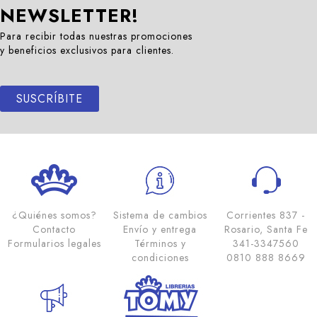
NEWSLETTER!
Para recibir todas nuestras promociones
y beneficios exclusivos para clientes.
SUSCRÍBITE
¿Quiénes somos?
Sistema de cambios
Corrientes 837 -
Contacto
Envío y entrega
Rosario, Santa Fe
Formularios legales
Términos y
341-3347560
condiciones
0810 888 8669