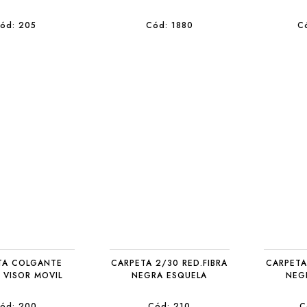
ód: 205
Cód: 1880
C
TA COLGANTE
CARPETA 2/30 RED.FIBRA
CARPETA
 VISOR MOVIL
NEGRA ESQUELA
NEG
ód: 200
Cód: 210
C