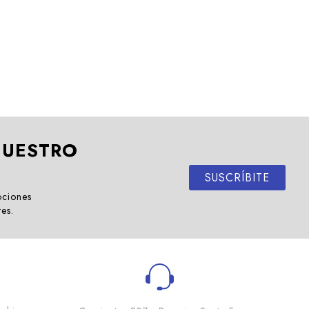
NUESTRO
SUSCRÍBITE
ociones
tes.