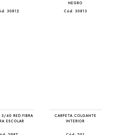
NEGRO
ód: 30812
Cód: 30813
 3/40 RED.FIBRA
CARPETA COLGANTE
RA ESCOLAR
INTERIOR
ód: 2987
Cód: 201